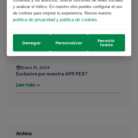
contenido y los anuncios, ofrecer funciones de redes sociales
y analizar el tráfico. En nuestro sitio puedes configurar el uso
de cookies para mejorar tu experiencia. Revisa nuestra
política de privacidad
política de cookies
y
.
Enero 31, 2024
Forma parte de nuestra comunidad ?
Permitir
Leer más
Denegar
Personalizar
todas
Enero 31, 2024
Exclusivo por nuestra APP PEX?
Leer más
Archivo