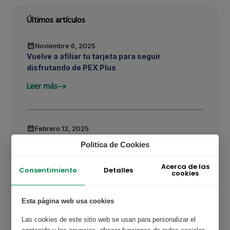
Últimos artículos
Noviembre 6, 2025
Vuelve a afiliar tu tarjeta para seguir
disfrutando de PEX Plus
Leer más
Febrero 12, 2025
Ahorro combustible para clientes PEX
Politica de Cookies
Leer más
Acerca de las
Detalles
Consentimiento
cookies
Enero 31, 2024
Esta página web usa cookies
Compra PEX PLUS por nuestro call center ?
Las cookies de este sitio web se usan para personalizar el
Leer más