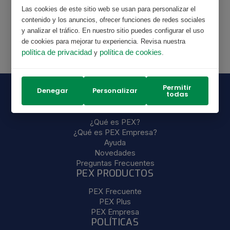
Las cookies de este sitio web se usan para personalizar el
contenido y los anuncios, ofrecer funciones de redes sociales
y analizar el tráfico. En nuestro sitio puedes configurar el uso
de cookies para mejorar tu experiencia. Revisa nuestra
política de privacidad
política de cookies
y
.
Permitir
Denegar
Personalizar
todas
NOSOTROS
¿Qué es PEX?
¿Qué es PEX Empresa?
Ayuda
Novedades
Preguntas Frecuentes
PEX PRODUCTOS
PEX Frecuente
PEX Plus
PEX Empresa
POLÍTICAS