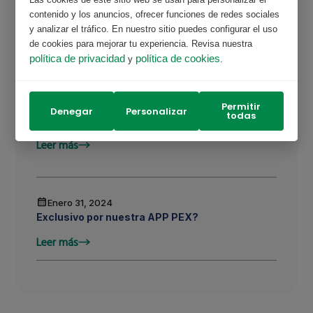
Enero 31, 2024
contenido y los anuncios, ofrecer funciones de redes sociales
Compra PEX PLUS por nuestro call center ?
y analizar el tráfico. En nuestro sitio puedes configurar el uso
de cookies para mejorar tu experiencia. Revisa nuestra
Leer más
política de privacidad
política de cookies
y
.
Enero 31, 2024
Permitir
Denegar
Personalizar
todas
Forma parte de nuestra comunidad ?
Leer más
Enero 31, 2024
Exclusivo por nuestra APP PEX?
Leer más