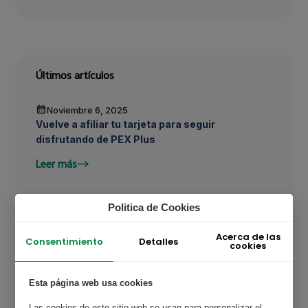
Últimos artículos
Noviembre 6, 2025
Vuelve a afiliar tu tarjeta para seguir
disfrutando de PEX Plus
Leer más
Politica de Cookies
Febrero 12, 2025
Ahorro combustible para clientes PEX
Acerca de las
Detalles
Consentimiento
cookies
Leer más
Esta página web usa cookies
Las cookies de este sitio web se usan para personalizar el