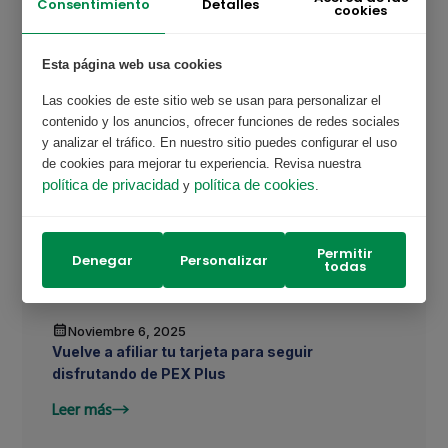
Detalles
Consentimiento
cookies
Esta página web usa cookies
Las cookies de este sitio web se usan para personalizar el
contenido y los anuncios, ofrecer funciones de redes sociales
Etiquetas
y analizar el tráfico. En nuestro sitio puedes configurar el uso
PEX
PexFrecuente
Planes
de cookies para mejorar tu experiencia. Revisa nuestra
política de privacidad
política de cookies
y
.
Permitir
Denegar
Personalizar
todas
Últimos artículos
Noviembre 6, 2025
Vuelve a afiliar tu tarjeta para seguir
disfrutando de PEX Plus
Leer más