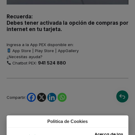
Recuerda:
Debes tener activada la opción de compras por
internet en tu tarjeta.
Ingresa a la App PEX disponible en:
App Store | Play Store | AppGallery
¿Necesitas ayuda?
941 524 880
Chatbot PEX:
Compartir:
Búsqueda rápida
Politica de Cookies
Acerca de las