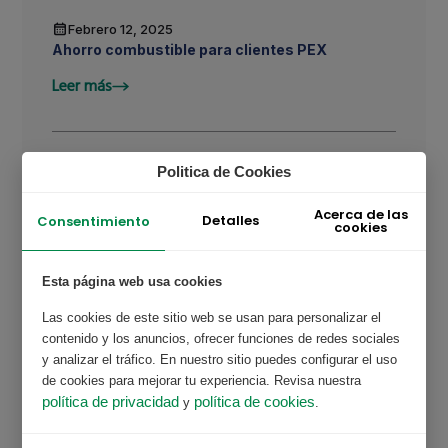
Febrero 12, 2025
Ahorro combustible para clientes PEX
Leer más
Enero 31, 2024
Politica de Cookies
Compra PEX PLUS por nuestro call center ?
Acerca de las
Detalles
Consentimiento
Leer más
cookies
Esta página web usa cookies
Enero 31, 2024
Las cookies de este sitio web se usan para personalizar el
Forma parte de nuestra comunidad ?
contenido y los anuncios, ofrecer funciones de redes sociales
Leer más
y analizar el tráfico. En nuestro sitio puedes configurar el uso
de cookies para mejorar tu experiencia. Revisa nuestra
política de privacidad
política de cookies
y
.
Enero 31, 2024